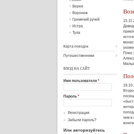
Верея
Воз
Воронеж
Гремячий ручей
15.11
Давид
Истра
прикл
Тула
источ
монас
Карта поездок
ухоже
Плюс 
Путешественники
Алекс
Мальц
ВХОД НА САЙТ
Пол
Имя пользователя
*
18.10
Второ
посещ
Пароль
*
«быст
интер
попод
Регистрация
чем и
Забыли пароль?
конеч
Или авторизуйтесь