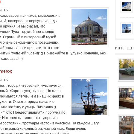
а
.2015
самоваров, пряников, гармошек и...
я. И, наверное, в первую очередь
о оружия. Я бы сказал, что
ически Тула - оружейное сердце
и. Огромный и интересный музей
я очень рекомендую к посещению.
ИНТЕРЕСН
 чай, самовары и пряники - это тоже
итый тульский "бренд" ;) Приезжайте в Тулу (но, конечно, без
 самовара! ;-)
онеж
.2015
ж... город интересный, чувствуется,
жный. Жарко, сухо, пыльно. Но жара
инимается легче, чем в наших краях в
сухости. Осмотр города начали с
ника котёнку с улицы Лизюкова ;)
 - "Гото Предестинация" и прогулка по
у. Интересные моменты - дороги в
м состоянии, тротуары часто - в ужасном. На каждом шагу
ют вкусный холодный разливной квас. Люди очень