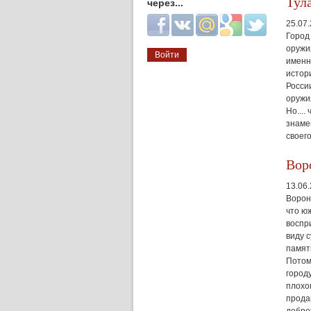
Тул
через...
Login with Facebook
Login with ВКонтакте
Login with Mail.ru
Login with Google
Login with Twitter
25.07
Город 
оружи
именн
истор
Росси
оружи
Но....
знамен
своего
Вор
13.06
Вороне
что ю
воспр
виду 
памят
Потом
город
плохо
прода