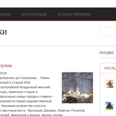
ЬБОМЫ
КАРТА ПОЕЗДОК
ПУТЕШЕСТВЕННИКИ
ки
Форм
ПОЕЗДКИ
пухов
ПОСЛЕ
.2016
 добрались до Серпухова… Очень
есный и старый (656
 Серпуховской Владычный женский
тырь, приятные старые и
архальные улицы города и главное -
ховский историко-художественный
! Огромная количество полотен
их мастеров кисти - Васнецов, Шишкин, Левитан, Поленов,
вский, Маковский и многие, многие другие.