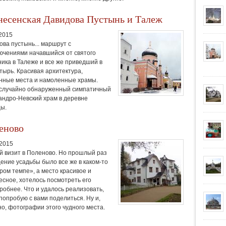
несенская Давидова Пустынь и Талеж
.2015
ова пустынь... маршрут с
ючениями начавшийся от святого
ника в Талеже и все же приведший в
тырь. Красивая архитектура,
нные места и намоленные храмы.
случайно обнаруженный симпатичный
андро-Невский храм в деревне
ы.
еново
.2015
й визит в Поленово. Но прошлый раз
ение усадьбы было все же в каком-то
ром темпе», а место красивое и
есное, хотелось посмотреть его
робнее. Что и удалось реализовать,
 попробую с вами поделиться. Ну и,
но, фотографии этого чудного места.