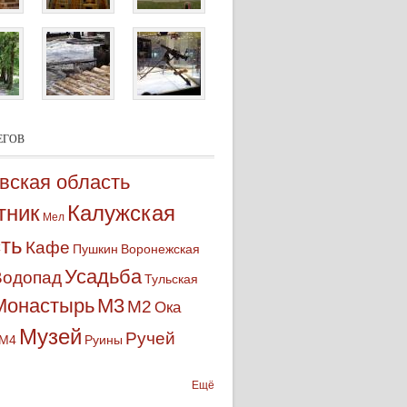
ЕГОВ
вская область
тник
Калужская
Мел
ть
Кафе
Пушкин
Воронежская
Усадьба
Водопад
Тульская
Монастырь
М3
М2
Ока
Музей
Ручей
М4
Руины
Ещё