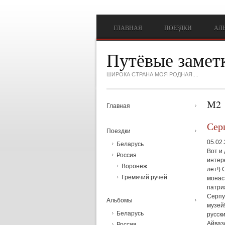
Перейти к основному содержанию
ГЛАВНАЯ
ПОЕЗДКИ
АЛ
Путёвые замет
ШИРОКА СТРАНА МОЯ РОДНАЯ....
М2
Главная
Сер
Поездки
05.02
Беларусь
Вот и
Россия
интер
Воронеж
лет!)
Гремячий ручей
монас
патри
Серпу
Альбомы
музей
Беларусь
русск
Айвазо
Россия