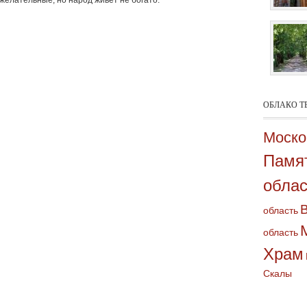
желательные, но народ живет не богато.
ОБЛАКО Т
Моско
Памя
облас
область
область
Храм
Скалы