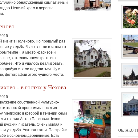
случайно обнаруженный симпатичный
андро-Невский храм в деревне
ы.
еново
.2015
й визит в Поленово. Но прошлый раз
ение усадьбы было все же в каком-то
ром темпе», а место красивое и
есное, хотелось посмотреть его
робнее. Что и удалось реализовать,
 попробую с вами поделиться. Ну и,
но, фотографии этого чудного места.
хово - в гостях у Чехова
.2015
должение собственной культурно-
етительской программы посетил
бу Мелихово в которой в течении семи
ил и творил Антон Павлович Чехов –
ий русский писатель. Очень милая и
ОБЛАКО Т
ная усадьба. Уютная такая. Постройки
дьбе в основном деревянные. Есть