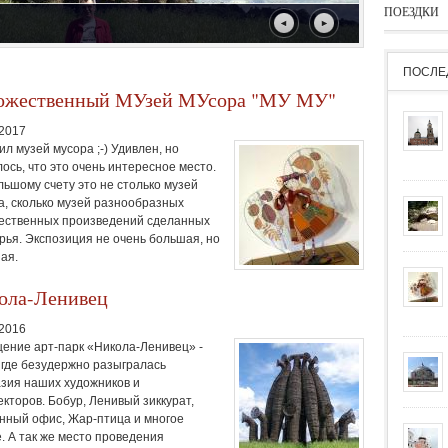
ПОЕЗДКИ
ПОСЛЕ
ожественный МУзей МУсора "МУ МУ"
.2017
л музей мусора ;-) Удивлен, но
ось, что это очень интересное место.
льшому счету это не столько музей
а, сколько музей разнообразных
ественных произведений сделанных
арья. Экспозиция не очень большая, но
ая.
ола-Ленивец
.2016
ение арт-парк «Никола-Ленивец» -
 где безудержно разыгралась
зия наших художников и
екторов. Бобур, Ленивый зиккурат,
нный офис, Жар-птица и многое
е. А так же место проведения