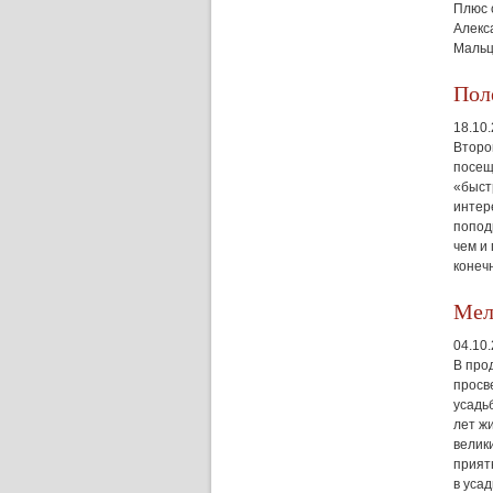
Плюс 
Алекс
Мальц
Пол
18.10
Второ
посещ
«быст
интер
попод
чем и
конеч
Мели
04.10
В про
просв
усадь
лет ж
велик
прият
в уса