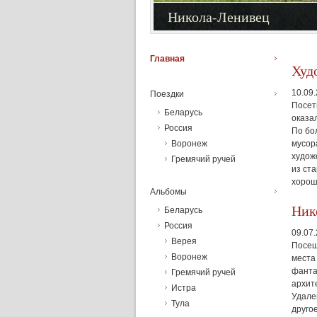
Никола-Ленивец
Главная
Худ
10.09
Поездки
Посети
Беларусь
оказал
Россия
По бо
мусор
Воронеж
худож
Гремячий ручей
из ст
хорош
Альбомы
Ник
Беларусь
Россия
09.07
Верея
Посещ
Воронеж
места
фанта
Гремячий ручей
архит
Истра
Удале
Тула
друго