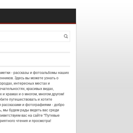
Поиск
а поиска
аметки - рассказы и фотоальбомы наших
нников. Здесь вы можете узнать о
городах, интересных местах и
чательностях, красивых видах,
 и храмах и о многом, многом другом!
бите путешествовать и хотите
 рассказами и фотографиями - добро
, мы будем рады видеть вас среди
риветствуем вас на сайте "Путевые
приятного чтения и просмотра!