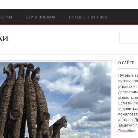
ЬБОМЫ
КАРТА ПОЕЗДОК
ПУТЕШЕСТВЕННИКИ
ки
Форм
О САЙТЕ
Путевые з
путешестве
странах и 
достоприме
монастырях
Если вы лю
поделиться
пожаловать
авторов! П
заметки", 
Подробнее