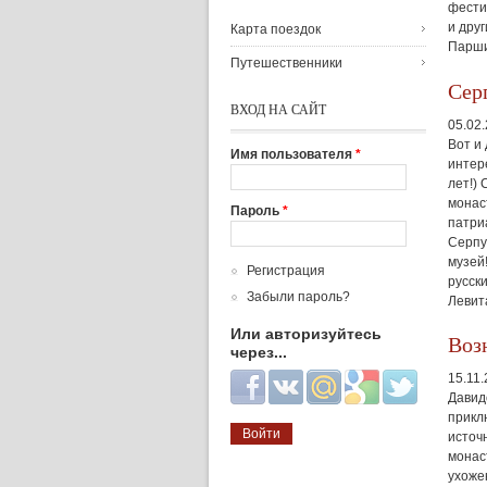
фести
и дру
Карта поездок
Парши
Путешественники
Сер
ВХОД НА САЙТ
05.02
Вот и
Имя пользователя
*
интер
лет!)
монас
Пароль
*
патри
Серпу
музей
Регистрация
русск
Забыли пароль?
Левит
Или авторизуйтесь
Воз
через...
15.11
Login with Facebook
Login with ВКонтакте
Login with Mail.ru
Login with Google
Login with Twitter
Давид
прикл
источ
монас
ухоже