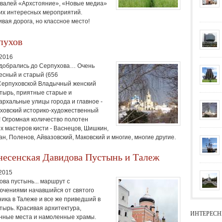
валей «Архстояние», «Новые медиа»
гих интересных мероприятий.
вая дорога, но классное место!
пухов
.2016
 добрались до Серпухова… Очень
есный и старый (656
 Серпуховской Владычный женский
тырь, приятные старые и
архальные улицы города и главное -
ховский историко-художественный
! Огромная количество полотен
их мастеров кисти - Васнецов, Шишкин,
ан, Поленов, Айвазовский, Маковский и многие, многие другие.
несенская Давидова Пустынь и Талеж
.2015
ова пустынь... маршрут с
ючениями начавшийся от святого
ника в Талеже и все же приведший в
тырь. Красивая архитектура,
ИНТЕРЕСН
нные места и намоленные храмы.