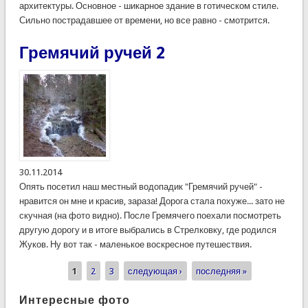
архитектуры. Основное - шикарное здание в готическом стиле.
Сильно пострадавшее от времени, но все равно - смотрится.
Гремячий ручей 2
30.11.2014
Опять посетил наш местный водопадик "Гремячий ручей" -
нравится он мне и красив, зараза! Дорога стала похуже... зато не
скучная (на фото видно). После Гремячего поехали посмотреть
другую дорогу и в итоге выбрались в Стрелковку, где родился
Жуков. Ну вот так - маленькое воскресное путешествия.
1
2
3
следующая ›
последняя »
Страницы
Интересные фото